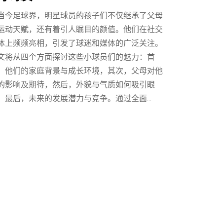
当今足球界，明星球员的孩子们不仅继承了父母
运动天赋，还有着引人瞩目的颜值。他们在社交
体上频频亮相，引发了球迷和媒体的广泛关注。
文将从四个方面探讨这些小球员们的魅力：首
，他们的家庭背景与成长环境，其次，父母对他
的影响及期待，然后，外貌与气质如何吸引眼
，最后，未来的发展潜力与竞争。通过全面...