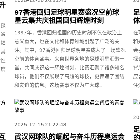
2025-12-20 20:31:45
20
升
97香港回归足球明星赛盛况空前球
足
星云集共庆祖国回归辉煌时刻
体
，探
1997年，香港回归祖国的历史时刻不仅在政治上
在
，通
意义重大，也在文化和体育领域引起了广泛的关
和
们揭
注。其中，97香港回归足球明星赛成为了一场盛况
会
。其
空前的体育盛事。来自世界各地的足球明星汇聚一
探
对性
堂，共同庆祝这一辉煌时刻。比赛汇聚了诸多知名
背
速度
球员，他们不仅展现了高超的球技，更传递了团结
应
和友谊的信息。这场赛事不仅为广大球...
注
20
2025-12-15 21:22:48
足
互
武汉网球队的崛起与奋斗历程奥运会
的