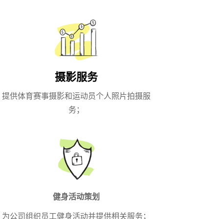
摄影服务
提供体育赛事摄影和运动员个人照片拍摄服
务；
健身活动策划
为公司组织员工健身活动并提供相关服务；