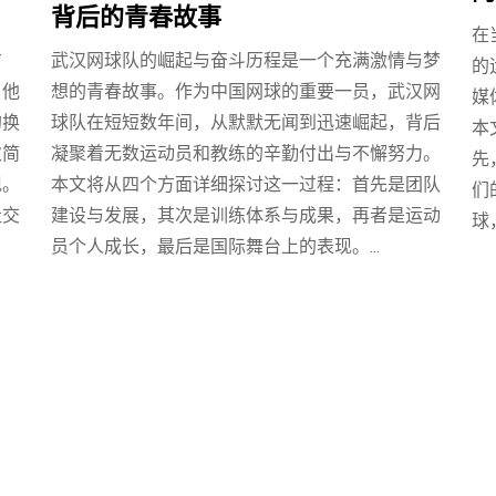
背后的青春故事
在
方
武汉网球队的崛起与奋斗历程是一个充满激情与梦
的
了他
想的青春故事。作为中国网球的重要一员，武汉网
媒
的换
球队在短短数年间，从默默无闻到迅速崛起，背后
本
次简
凝聚着无数运动员和教练的辛勤付出与不懈努力。
先
现。
本文将从四个方面详细探讨这一过程：首先是团队
们
社交
建设与发展，其次是训练体系与成果，再者是运动
球
员个人成长，最后是国际舞台上的表现。...