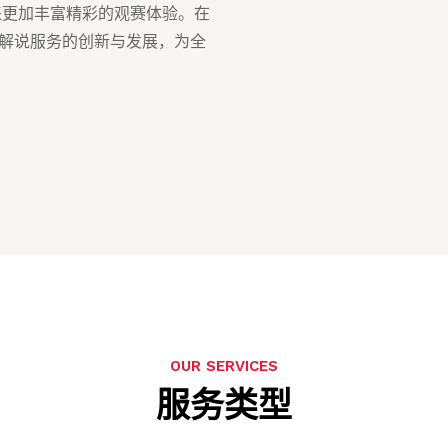
来更加丰富精彩的观赛体验。在
解说服务的创新与发展，为全
OUR SERVICES
服务类型