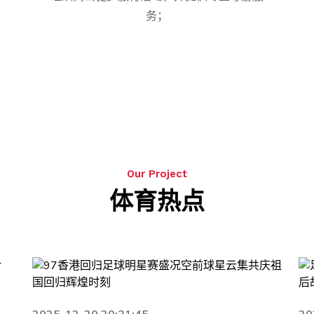
务；
Our Project
体育热点