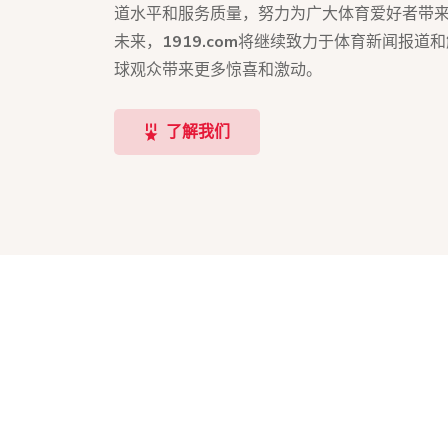
道水平和服务质量，努力为广大体育爱好者带
未来，
1919.com
将继续致力于体育新闻报道和
球观众带来更多惊喜和激动。
了解我们