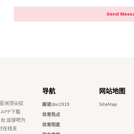
Send Mess
导航
网站地图
🏅亚洲顶尖综
解读zbo1919
SiteMap
APP下载
体育热点
台,谈球吧为
体育明星
时在线支