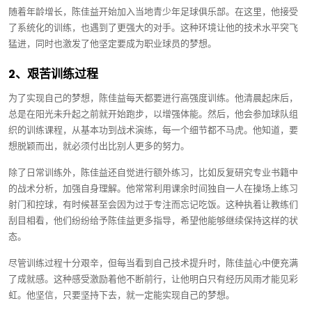
随着年龄增长，陈佳益开始加入当地青少年足球俱乐部。在这里，他接受
了系统化的训练，也遇到了更强大的对手。这种环境让他的技术水平突飞
猛进，同时也激发了他坚定要成为职业球员的梦想。
2、艰苦训练过程
为了实现自己的梦想，陈佳益每天都要进行高强度训练。他清晨起床后，
总是在阳光未升起之前就开始跑步，以增强体能。然后，他会参加球队组
织的训练课程，从基本功到战术演练，每一个细节都不马虎。他知道，要
想脱颖而出，就必须付出比别人更多的努力。
除了日常训练外，陈佳益还自觉进行额外练习，比如反复研究专业书籍中
的战术分析，加强自身理解。他常常利用课余时间独自一人在操场上练习
射门和控球，有时候甚至会因为过于专注而忘记吃饭。这种执着让教练们
刮目相看，他们纷纷给予陈佳益更多指导，希望他能够继续保持这样的状
态。
尽管训练过程十分艰辛，但每当看到自己技术提升时，陈佳益心中便充满
了成就感。这种感受激励着他不断前行，让他明白只有经历风雨才能见彩
虹。他坚信，只要坚持下去，就一定能实现自己的梦想。