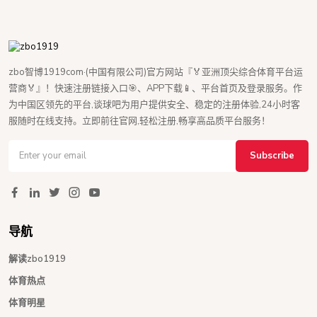
zbo智博1919com·(中国有限公司)官方网站『🏅亚洲顶尖综合体育平台运
营商🏅』！快速注册链接入口🎯、APP下载📱、平台首页及登录服务。作
为中国区领先的平台,谈球吧为用户提供安全、稳定的注册体验,24小时客
服随时在线支持。立即前往官网,轻松注册,畅享高品质平台服务！
Subscribe
导航
解读zbo1919
体育热点
体育明星