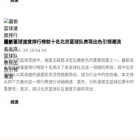
阅读
最新篮球速度排行榜前十名北京篮球队表现出色引领潮流
2026-01-29 16:54:36
在当今的篮球竞技中，速度无疑是决定比赛胜负的重要因素之一。最新发
布的篮球速度排行榜前十名揭示了各支球队在这一领域的表现，其中北京
篮球队以其卓越的速度和灵活性脱颖而出，成为行业中的佼佼者。本文将
从四个方面对这一排行榜进行详细阐述：首先，分析速度在篮球比赛中的
重要性；其次，探讨北京篮球队在速度方面的突出...
阅读