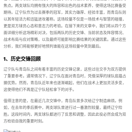
焦点。两支球队均拥有强大的阵容和出色的战术素养，使得这场比赛备受
期待。辽宁队作为过去赛季的冠军，其实力雄厚、经验丰富，而青岛队则
以其年轻活力和迅猛进攻著称。这场较量不仅是一场技术与智慧的碰撞，
更是双方球员心态和意志力的考验。在接下来的文章中，我们将从四个方
面详细分析这场精彩对决，包括两队的历史交锋、当前状态及阵容情况、
战术布局与应对策略，以及最终可能影响比赛结果的关键因素。通过这些
分析，我们将能够更好地预判谁能在这场较量中笑到最后。
1、历史交锋回顾
辽宁队与青岛队之间有着丰富的历史交锋记录，这些过往交手为双方提供
了重要参考。通常情况下，辽宁队在面对青岛时，凭借深厚的球队底蕴占
据优势。然而，青岛队近年来也逐渐崛起，他们在战术上更加灵活多变，
这使得他们不再是辽宁队轻松拿下的对手。
值得注意的是，在最近几次交锋中，青岛队曾多次给辽宁制造麻烦。例
如，在去年的季后赛中，两支球队曾进行过一番激烈较量，最终辽宁险
胜。这段时间内，两支球队都进行了反思和调整，因此此役必然会成为双
方检验自我的重要时刻。