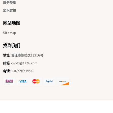
服务类型
加入智博
网站地图
SiteMap
找到我们
地址:
晋江市陈挡之门316号
邮箱:
cwvtg@126.com
电话:
13672871956
Copyright © 2026 - All Rights Reserved
智博19
.