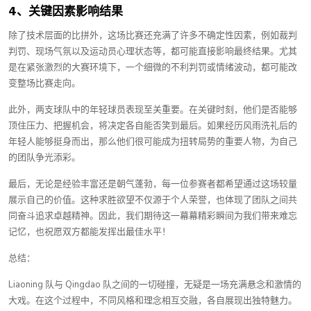
4、关键因素影响结果
除了技术层面的比拼外，这场比赛还充满了许多不确定性因素，例如裁判
判罚、现场气氛以及运动员心理状态等，都可能直接影响最终结果。尤其
是在紧张激烈的大赛环境下，一个细微的不利判罚或情绪波动，都可能改
变整场比赛走向。
此外，两支球队中的年轻球员表现至关重要。在关键时刻，他们是否能够
顶住压力、把握机会，将决定各自能否笑到最后。如果经历风雨洗礼后的
年轻人能够挺身而出，那么他们很可能成为扭转局势的重要人物，为自己
的团队争光添彩。
最后，无论是经验丰富还是朝气蓬勃，每一位参赛者都希望通过这场较量
展示自己的价值。这种求胜欲望不仅源于个人荣誉，也体现了团队之间共
同奋斗追求卓越精神。因此，我们期待这一幕幕精彩瞬间为我们带来难忘
记忆，也祝愿双方都能发挥出最佳水平！
总结：
Liaoning 队与 Qingdao 队之间的一切碰撞，无疑是一场充满悬念和激情的
大戏。在这个过程中，不同风格和理念相互交融，各自展现出独特魅力。