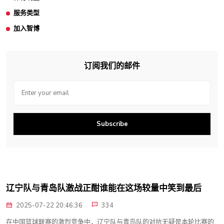
服务类型
加入智博
订阅我们的邮件
Subscribe
辽宁队与青岛队激战正酣谁能在这场较量中笑到最后
2025-07-22 20:46:36
334
在中国篮球联赛的激烈竞争中，辽宁队与青岛队的对抗无疑是本轮比赛的