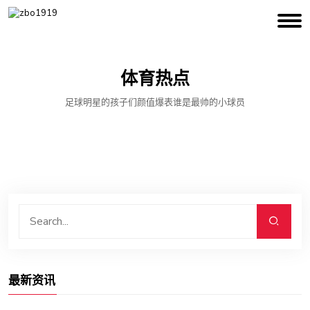
体育热点
足球明星的孩子们颜值爆表谁是最帅的小球员
最新资讯