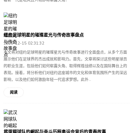
纽约足球明星的璀璨星光与传奇故事盘点
2025-12-15 02:31:32
本文将对纽约足球明星的璀璨星光与传奇故事进行全面盘点，从多个方面
展示他们在足球界的杰出成就和影响力。首先，文章将探讨这些明星球员
的职业生涯，包括他们如何崭露头角、取得辉煌战绩以及在国际舞台上的
表现。接着，将分析他们对纽约这座城市的文化和体育氛围所产生的深远
影响，以及他们如何激励年轻一代追求梦想。此外...
阅读
武汉网球队的崛起与奋斗历程奥运会背后的青春故事