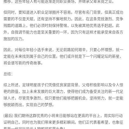
推移，这些年轻人有可能逐渐走向职业赛场，并继承父辈未竟之业。
但同时，要知道进入职业足球圈并不容易。尽管有名门背景，但真正成功
需要的不仅是天赋，还有坚持不懈地努力。因此，在这条竞技激烈、竞争
残酷的道路上，他们必须时刻保持警惕，以免被其他优秀选手赶超。此
外，自我调节能力也是至关重要的一环，因为只有这样才能承受来自各方
施加的压力。
因此，对每位年轻小选手来说，无论前路如何艰辛，只要心怀理想，就一
定能在未来找到属于自己的位置。他们或许就是下一个闪耀足坛的新星，
将会谱写新的传奇故事。
总结：
综上所述，足球明星孩子们凭借优良家庭背景、父母积极影响以及令人惊
艳的颜值，加上未来发展的巨大潜力，使得他们成为备受关注的新一代足
球人才。尽管竞争激烈，但只要他们能够把握机会，坚持努力，就一定能
够脱颖而出，实现自己的梦想。
(最后) 我们期待这群优秀的小将来日能够站在更高的平台上，用实际行动
证明自己，同时也为我们带来更多精彩瞬间。他们正代表着希望，也象征
着新一代足坛风云人物即将崭露头角！