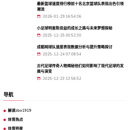
最新篮球速度排行榜前十名北京篮球队表现出色引领
潮流
2026-01-29 16:54:36
小足球明星陈佳益的成长之路与未来梦想探秘
2025-12-25 00:52:30
成都网球队速度表现数据分析与提升策略探讨
2025-12-24 07:08:54
古代足球传奇人物揭秘他们如何影响了现代足球的发
展与演变
2025-12-23 13:56:52
导航
解读zbo1919
体育热点
体育明星